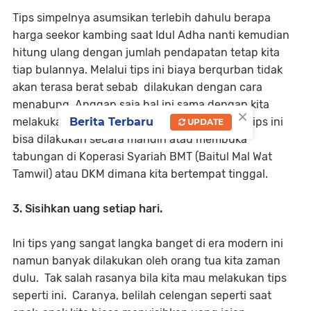
Tips simpelnya asumsikan terlebih dahulu berapa
harga seekor kambing saat Idul Adha nanti kemudian
hitung ulang dengan jumlah pendapatan tetap kita
tiap bulannya. Melalui tips ini biaya berqurban tidak
akan terasa berat sebab dilakukan dengan cara
menabung. Anggap saja hal ini sama dengan kita
×
Berita Terbaru
melakukan angsuran motor, Hp dan lainnya. Tips ini
UPDATE
bisa dilakukan secara mandiri atau membuka
tabungan di Koperasi Syariah BMT (Baitul Mal Wat
Tamwil) atau DKM dimana kita bertempat tinggal.
3.
Sisihkan uang setiap hari.
Ini tips yang sangat langka banget di era modern ini
namun banyak dilakukan oleh orang tua kita zaman
dulu. Tak salah rasanya bila kita mau melakukan tips
seperti ini. Caranya, belilah celengan seperti saat