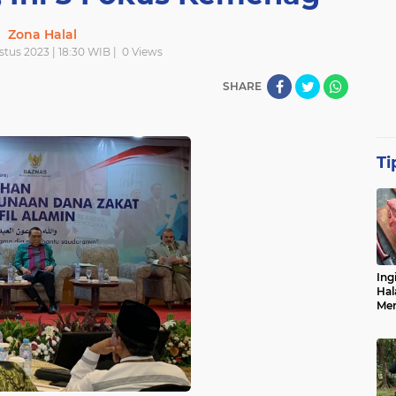
Zona Halal
tus 2023 | 18:30 WIB |
0
Views
SHARE
Ti
Ing
Hal
Men
Me