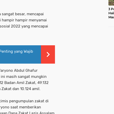
3 P
Hal
a sangat besar, mencapai
Mau
ini hampir hampir menyamai
Ras
Mo
sosial 2022 yang mencapai
enting yang Wajib
Waryono Abdul Ghafur
 ini masih sangat mungkin
512 Badan Amil Zakat, 49.132
Zakat dan 10.124 amil.
timis pengumpulan zakat di
aryono saat memberikan
naan Dana Zakat Lazis Assalam