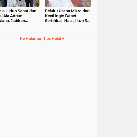
ola Hidup Sehat dan
Pelaku Usaha Mikro dan
al Ala Adrian
Kecil Ingin Dapet
lana. Jadikan
Sertifikasi Halal, Ikuti 5
ulullah sebagai Role
Tips Mudah Ini
del
Ke Halaman Tips Halal