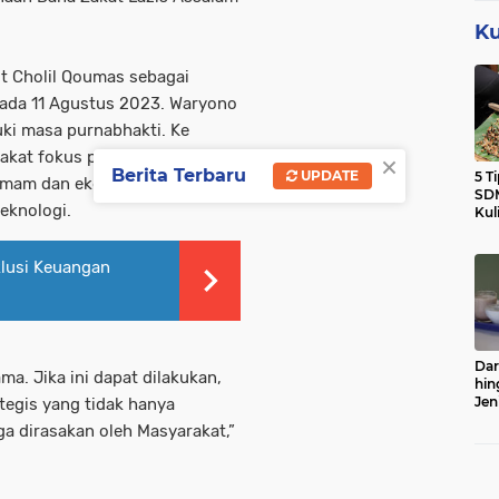
Ku
t Cholil Qoumas sebagai
ada 11 Agustus 2023. Waryono
ki masa purnabhakti. Ke
×
kat fokus pada tiga hal.
Berita Terbaru
UPDATE
5 T
imam dan ekonomi. Kedua,
SDM
teknologi.
Kul
klusi Keuangan
Dar
ma. Jika ini dapat dilakukan,
hin
Jen
ategis yang tidak hanya
Sert
a dirasakan oleh Masyarakat,”