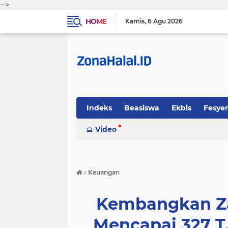
-->
HOME
Kamis
6 Agu 2026
Indeks
Beasiswa
Ekbis
Fesye
Sosok
Video
Tekno-Sains
Tips Halal
›
Keuangan
Kembangkan Za
Mencapai 327 T