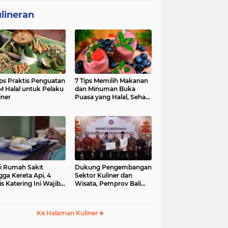
lineran
ips Praktis Penguatan
7 Tips Memilih Makanan
 Halal untuk Pelaku
dan Minuman Buka
iner
Puasa yang Halal, Sehat,
dan Penuh Berkah
i Rumah Sakit
Dukung Pengembangan
gga Kereta Api, 4
Sektor Kuliner dan
is Katering Ini Wajib
Wisata, Pemprov Bali
ifikasi Halal
Fasilitasi Sertifikasi Halal
Produk UMK
Ke Halaman Kuliner