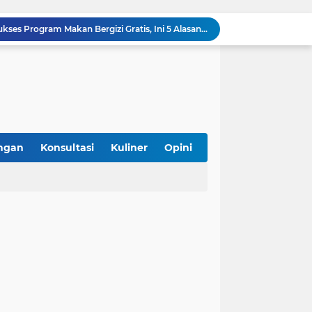
SPPG Halal Jadi Kunci Sukses Program Makan Bergizi Gratis, Ini 5 Alasannya
mpung Perkuat Kewirausahaan Halal
i Konsumen, Tak Berhenti di Logo
, Hadirkan Kuliner Halal, Aman, dan Sehat
iterasi Halal di Daerah
g Gunaan, Kebutuhan atau Sekadar Tren?
 Sertifikasi Halal Gratis Bareng Unmul
k Status Festival Bertaraf Internasional
ngan
Konsultasi
Kuliner
Opini
Bolehkah Bahan Baku Hasil Repack di Pasar untuk Sertifikasi Halal? Ini Penjelasannya
Asyik! Dimulai dari Kantin Vokasi, UI Kembangkan Ekosistem Halal Kampus