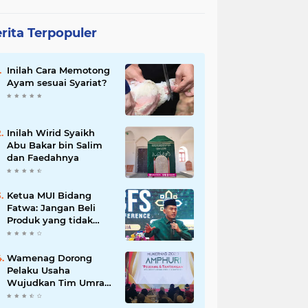
rita Terpopuler
Inilah Cara Memotong
Ayam sesuai Syariat?
Inilah Wirid Syaikh
Abu Bakar bin Salim
dan Faedahnya
Ketua MUI Bidang
Fatwa: Jangan Beli
Produk yang tidak
Halal
Wamenag Dorong
Pelaku Usaha
Wujudkan Tim Umrah
dan Haji Indonesia
yang Kuat