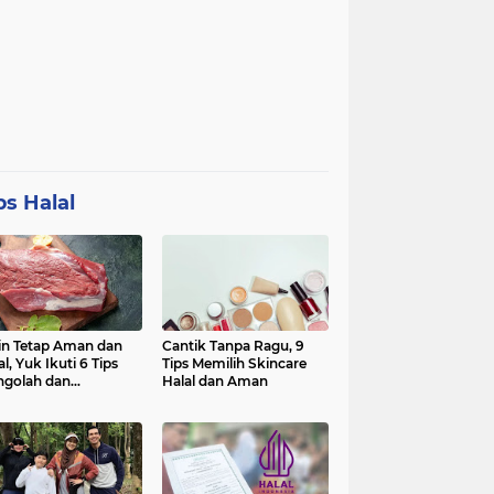
ps Halal
in Tetap Aman dan
Cantik Tanpa Ragu, 9
al, Yuk Ikuti 6 Tips
Tips Memilih Skincare
golah dan
Halal dan Aman
nyimpan Daging