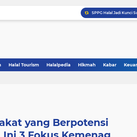
Gandeng BBPOM UIN La
Catat! Halal dimulai dar
Resmikan Zona KHAS UNP
Saatnya Jadi Penggerak L
Sertifikasi Halal Baran
Saatnya UMKM Manfaatkan
5 Alasan Jogja Halal Bidi
n
Halal Tourism
Halalpedia
Hikmah
Kabar
Keua
kat yang Berpotensi
, Ini 3 Fokus Kemenag