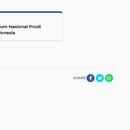
lum Nasional Prodi
donesia
SHARE