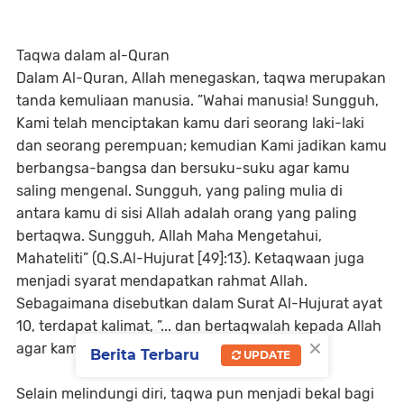
Taqwa dalam al-Quran
Dalam Al-Quran, Allah menegaskan, taqwa merupakan
tanda kemuliaan manusia. ”Wahai manusia! Sungguh,
Kami telah menciptakan kamu dari seorang laki-laki
dan seorang perempuan; kemudian Kami jadikan kamu
berbangsa-bangsa dan bersuku-suku agar kamu
saling mengenal. Sungguh, yang paling mulia di
antara kamu di sisi Allah adalah orang yang paling
bertaqwa. Sungguh, Allah Maha Mengetahui,
Mahateliti” (Q.S.Al-Hujurat [49]:13). Ketaqwaan juga
menjadi syarat mendapatkan rahmat Allah.
Sebagaimana disebutkan dalam Surat Al-Hujurat ayat
10, terdapat kalimat, ”... dan bertaqwalah kepada Allah
×
agar kamu mendapat rahmat”.
Berita Terbaru
UPDATE
Selain melindungi diri, taqwa pun menjadi bekal bagi