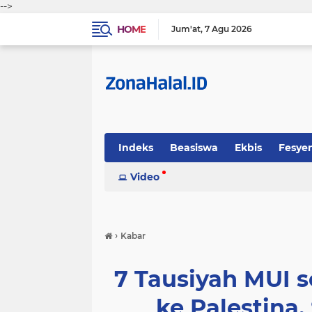
-->
HOME
Jum'at
7 Agu 2026
Indeks
Beasiswa
Ekbis
Fesye
Sosok
Video
Tekno-Sains
Tips Halal
›
Kabar
7 Tausiyah MUI so
ke Palestina.