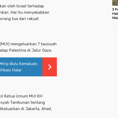
kan oleh Israel terhadap
3 P
inkan. Hal itu menyebabkan
Hal
Mau
orang tua dari rakyat
Ras
Mo
a (MUI) mengeluarkan 7 tausiyah
adap Palestina di Jalur Gaza.
 Mirip Bulu Kemaluan,
fikasi Halal
akil Ketua Umum MUI KH
rsyah Tambunan tentang
ikeluarkan di Jakarta, Ahad,