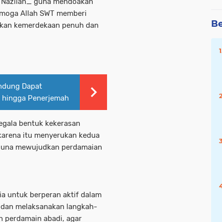
t Nazilah_ guna mendoakan
emoga Allah SWT memberi
Be
kan kemerdekaan penuh dan
ndung Dapat
al hingga Penerjemah
egala bentuk kekerasan
 karena itu menyerukan kedua
 guna mewujudkan perdamaian
a untuk berperan aktif dalam
 dan melaksanakan langkah-
n perdamain abadi, agar