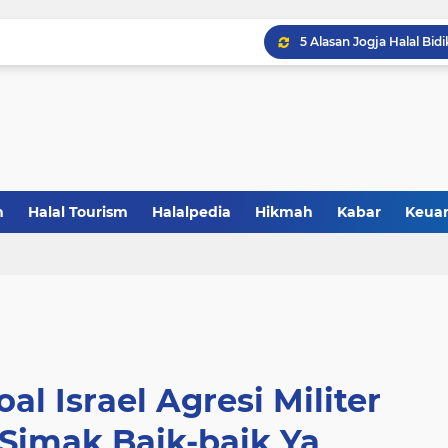
5 Alasan Jogja Halal Bidi
Gandeng BBPOM UIN La
Resmikan Zona KHAS UNP
Saatnya Jadi Penggerak L
n
Halal Tourism
Halalpedia
Hikmah
Kabar
Keua
Sertifikasi Halal Baran
Saatnya UMKM Manfaatkan
al Israel Agresi Militer
 Simak Baik-baik Ya