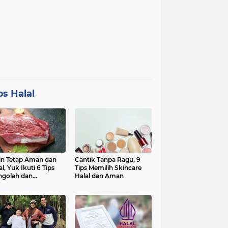
ps Halal
in Tetap Aman dan
Cantik Tanpa Ragu, 9
al, Yuk Ikuti 6 Tips
Tips Memilih Skincare
golah dan
Halal dan Aman
nyimpan Daging