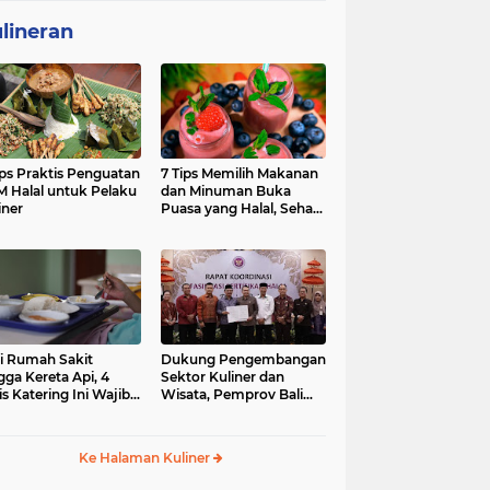
lineran
ips Praktis Penguatan
7 Tips Memilih Makanan
 Halal untuk Pelaku
dan Minuman Buka
iner
Puasa yang Halal, Sehat,
dan Penuh Berkah
i Rumah Sakit
Dukung Pengembangan
gga Kereta Api, 4
Sektor Kuliner dan
is Katering Ini Wajib
Wisata, Pemprov Bali
ifikasi Halal
Fasilitasi Sertifikasi Halal
Produk UMK
Ke Halaman Kuliner