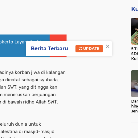
Ku
kerto Layani Audit
×
Berita Terbaru
UPDATE
5 T
SDM
Kul
adinya korban jiwa di kalangan
a dicatat sebagai syuhada,
llah SWT, yang ditinggalkan
am meneruskan perjuangan
Dar
di bawah ridho Allah SWT.
hin
Jen
Sert
eluruh dunia untuk
alestina di masjid-masjid