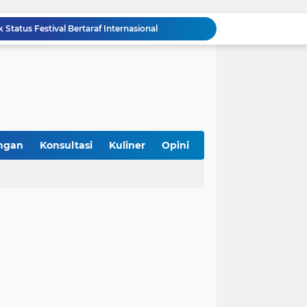
k Status Festival Bertaraf Internasional
Bolehkah Bahan Baku Hasil Repack di Pasar untuk Sertifikasi Halal? Ini Penjelasannya
Asyik! Dimulai dari Kantin Vokasi, UI Kembangkan Ekosistem Halal Kampus
SPPG Halal Jadi Kunci Sukses Program Makan Bergizi Gratis, Ini 5 Alasannya
mpung Perkuat Kewirausahaan Halal
Yuk Kenali Jabatan Pengawas Jaminan Produk Halal yang Disetujui 1.617 Formasi
, Hadirkan Kuliner Halal, Aman, dan Sehat
iterasi Halal di Daerah
ngan
Konsultasi
Kuliner
Opini
g Gunaan, Kebutuhan atau Sekadar Tren?
 Sertifikasi Halal Gratis Bareng Unmul