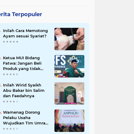
rita Terpopuler
Inilah Cara Memotong
Ayam sesuai Syariat?
Ketua MUI Bidang
Fatwa: Jangan Beli
Produk yang tidak
Halal
Inilah Wirid Syaikh
Abu Bakar bin Salim
dan Faedahnya
Wamenag Dorong
Pelaku Usaha
Wujudkan Tim Umrah
dan Haji Indonesia
yang Kuat