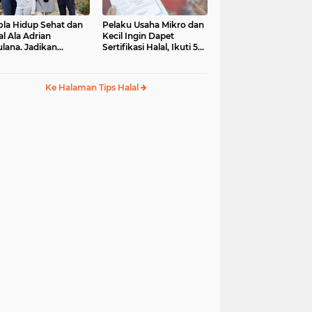
ola Hidup Sehat dan
Pelaku Usaha Mikro dan
al Ala Adrian
Kecil Ingin Dapet
lana. Jadikan
Sertifikasi Halal, Ikuti 5
ulullah sebagai Role
Tips Mudah Ini
del
Ke Halaman Tips Halal