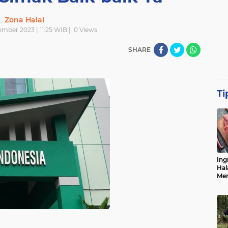
Zona Halal
mber 2023 | 11:25 WIB |
0
Views
SHARE
Ti
Ing
Hal
Men
Me