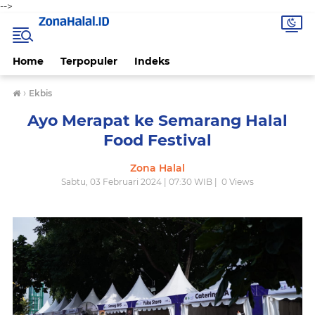
-->
Home
Terpopuler
Indeks
›
Ekbis
Ayo Merapat ke Semarang Halal
Food Festival
Zona Halal
Sabtu, 03 Februari 2024 | 07:30 WIB |
0
Views