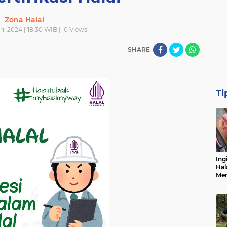
Zona Halal
ril 2024 | 18:30 WIB |
0
Views
SHARE
Ti
Ing
Hal
Men
Me