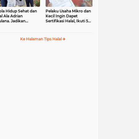
ola Hidup Sehat dan
Pelaku Usaha Mikro dan
al Ala Adrian
Kecil Ingin Dapet
lana. Jadikan
Sertifikasi Halal, Ikuti 5
ulullah sebagai Role
Tips Mudah Ini
del
Ke Halaman Tips Halal