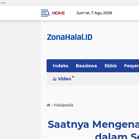
-->
HOME
Jum'at
7 Agu 2026
Indeks
Beasiswa
Ekbis
Fesye
Sosok
Video
Tekno-Sains
Tips Halal
›
Halalpedia
Saatnya Mengenal
dalam Se