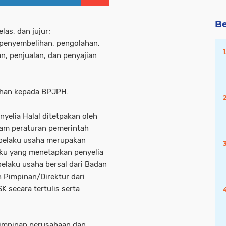
Be
as, dan jujur;
penyembelihan, pengolahan,
, penjualan, dan penyajian
han kepada BPJPH.
yelia Halal ditetpakan oleh
lam peraturan pemerintah
 pelaku usaha merupakan
ku yang menetapkan penyelia
 pelaku usaha bersal dari Badan
h Pimpinan/Direktur dari
 secara tertulis serta
Pimpinan perusahaan dan