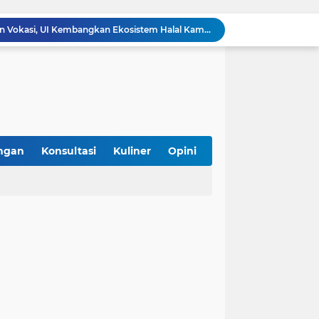
SPPG Halal Jadi Kunci Sukses Program Makan Bergizi Gratis, Ini 5 Alasannya
mpung Perkuat Kewirausahaan Halal
Yuk Kenali Jabatan Pengawas Jaminan Produk Halal yang Disetujui 1.617 Formasi
, Hadirkan Kuliner Halal, Aman, dan Sehat
iterasi Halal di Daerah
g Gunaan, Kebutuhan atau Sekadar Tren?
 Sertifikasi Halal Gratis Bareng Unmul
k Status Festival Bertaraf Internasional
ngan
Konsultasi
Kuliner
Opini
Bolehkah Bahan Baku Hasil Repack di Pasar untuk Sertifikasi Halal? Ini Penjelasannya
Asyik! Dimulai dari Kantin Vokasi, UI Kembangkan Ekosistem Halal Kampus