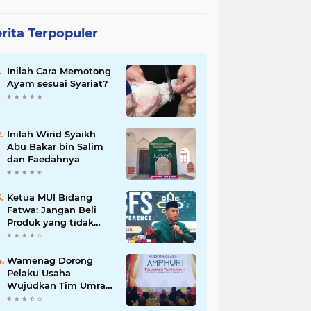
rita Terpopuler
Inilah Cara Memotong
Ayam sesuai Syariat?
Inilah Wirid Syaikh
Abu Bakar bin Salim
dan Faedahnya
Ketua MUI Bidang
Fatwa: Jangan Beli
Produk yang tidak
Halal
Wamenag Dorong
Pelaku Usaha
Wujudkan Tim Umrah
dan Haji Indonesia
yang Kuat