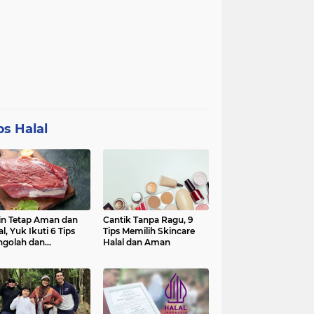
ps Halal
in Tetap Aman dan
Cantik Tanpa Ragu, 9
al, Yuk Ikuti 6 Tips
Tips Memilih Skincare
golah dan
Halal dan Aman
nyimpan Daging