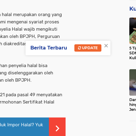
Ku
ia halal merupakan orang yang
mi mengenai syariat proses
yelia Halal wajib mengikuti
rakan oleh BPJPH, Perguruan
×
 diakreditasi oleh
Berita Terbaru
UPDATE
5 T
SDM
Kul
han penyelia halal bisa
yang diselenggarakan oleh
kan oleh BPJPH.
21 pada pasal 49 menyatakan
Dar
mohonan Sertifikat Halal
hin
Jen
Sert
duk Impor Halal? Yuk