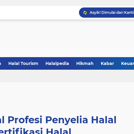
Gandeng BBPOM UIN La
Resmikan Zona KHAS UNP
Saatnya Jadi Penggerak L
Sertifikasi Halal Baran
Saatnya UMKM Manfaatkan
5 Alasan Jogja Halal Bidi
n
Halal Tourism
Halalpedia
Hikmah
Kabar
Keua
 Profesi Penyelia Halal
rtifikasi Halal