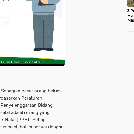
3 P
Hal
Mau
Ras
Mo
l? Sebagian besar orang belum
erdasarkan Peraturan
 Penyelenggaraan Bidang
 Halal adalah orang yang
 Halal (PPH).” Setiap
ia halal, hal ini sesuai dengan