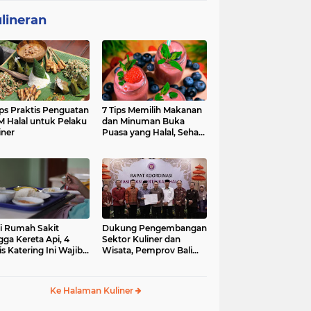
lineran
ips Praktis Penguatan
7 Tips Memilih Makanan
 Halal untuk Pelaku
dan Minuman Buka
iner
Puasa yang Halal, Sehat,
dan Penuh Berkah
i Rumah Sakit
Dukung Pengembangan
gga Kereta Api, 4
Sektor Kuliner dan
is Katering Ini Wajib
Wisata, Pemprov Bali
ifikasi Halal
Fasilitasi Sertifikasi Halal
Produk UMK
Ke Halaman Kuliner