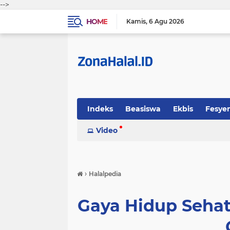
-->
HOME
Kamis
6 Agu 2026
Indeks
Beasiswa
Ekbis
Fesye
Sosok
Video
Tekno-Sains
Tips Halal
›
Halalpedia
Gaya Hidup Sehat