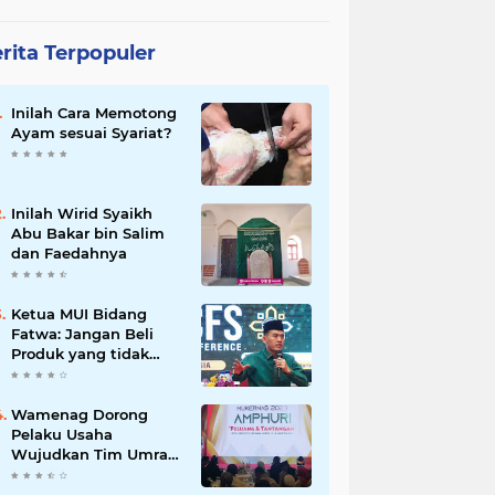
rita Terpopuler
Inilah Cara Memotong
Ayam sesuai Syariat?
Inilah Wirid Syaikh
Abu Bakar bin Salim
dan Faedahnya
Ketua MUI Bidang
Fatwa: Jangan Beli
Produk yang tidak
Halal
Wamenag Dorong
Pelaku Usaha
Wujudkan Tim Umrah
dan Haji Indonesia
yang Kuat