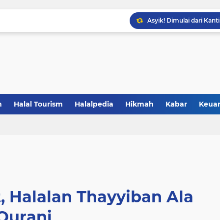
Gandeng BBPOM UIN La
Catat! Halal dimulai dar
Resmikan Zona KHAS UNP
Saatnya Jadi Penggerak L
Sertifikasi Halal Baran
Saatnya UMKM Manfaatkan
n
Halal Tourism
Halalpedia
Hikmah
Kabar
Keua
5 Alasan Jogja Halal Bidi
, Halalan Thayyiban Ala
Qurani