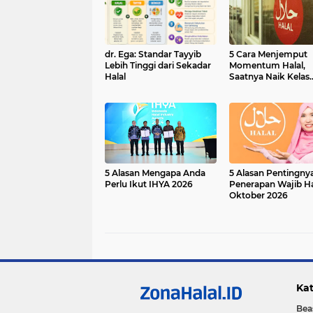
dr. Ega: Standar Tayyib
5 Cara Menjemput
Lebih Tinggi dari Sekadar
Momentum Halal,
Halal
Saatnya Naik Kelas
Bersama Industri Ha
Indonesia
5 Alasan Mengapa Anda
5 Alasan Pentingny
Perlu Ikut IHYA 2026
Penerapan Wajib Ha
Oktober 2026
Kat
Bea