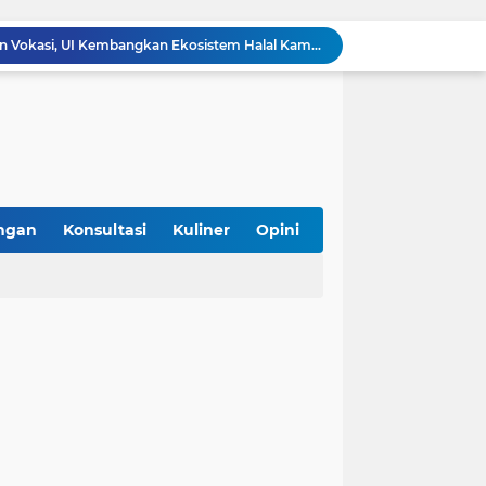
Asyik! Dimulai dari Kantin Vokasi, UI Kembangkan Ekosistem Halal Kampus
SPPG Halal Jadi Kunci Sukses Program Makan Bergizi Gratis, Ini 5 Alasannya
mpung Perkuat Kewirausahaan Halal
i Konsumen, Tak Berhenti di Logo
, Hadirkan Kuliner Halal, Aman, dan Sehat
iterasi Halal di Daerah
g Gunaan, Kebutuhan atau Sekadar Tren?
 Sertifikasi Halal Gratis Bareng Unmul
ngan
Konsultasi
Kuliner
Opini
k Status Festival Bertaraf Internasional
Bolehkah Bahan Baku Hasil Repack di Pasar untuk Sertifikasi Halal? Ini Penjelasannya