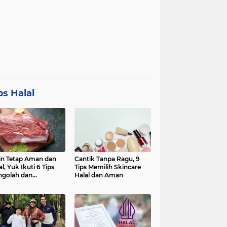
ps Halal
in Tetap Aman dan
Cantik Tanpa Ragu, 9
al, Yuk Ikuti 6 Tips
Tips Memilih Skincare
golah dan
Halal dan Aman
nyimpan Daging