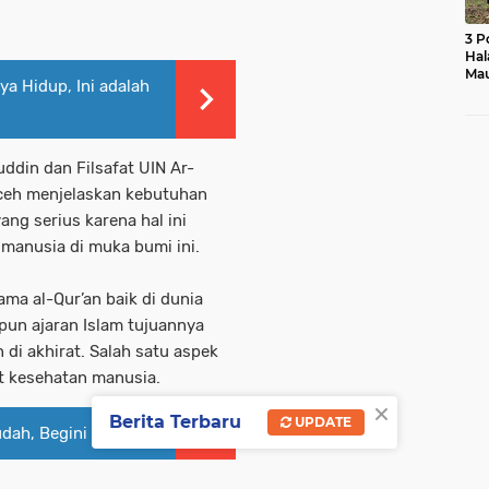
3 P
Hal
Mau
ya Hidup, Ini adalah
Ras
Mo
uddin dan Filsafat UIN Ar-
ceh menjelaskan kebutuhan
ng serius karena hal ini
manusia di muka bumi ini.
a al-Qur’an baik di dunia
pun ajaran Islam tujuannya
 di akhirat. Salah satu aspek
t kesehatan manusia.
×
Berita Terbaru
UPDATE
Mudah, Begini Caranya