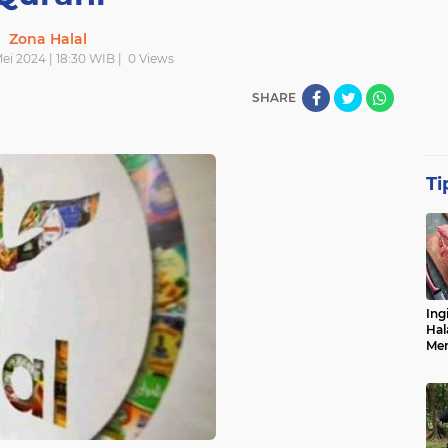
Zona Halal
ei 2024 | 18:30 WIB |
0
Views
SHARE
Ti
Ing
Hal
Men
Me