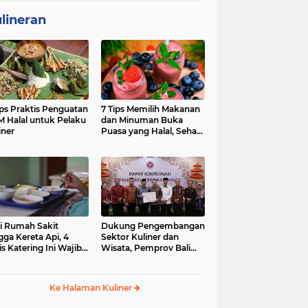
lineran
ips Praktis Penguatan
7 Tips Memilih Makanan
 Halal untuk Pelaku
dan Minuman Buka
iner
Puasa yang Halal, Sehat,
dan Penuh Berkah
i Rumah Sakit
Dukung Pengembangan
gga Kereta Api, 4
Sektor Kuliner dan
is Katering Ini Wajib
Wisata, Pemprov Bali
ifikasi Halal
Fasilitasi Sertifikasi Halal
Produk UMK
Ke Halaman Kuliner