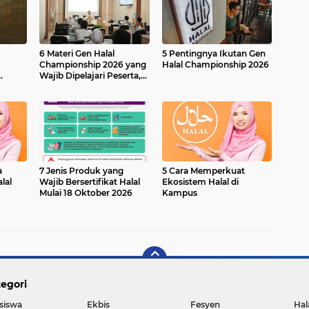
6 Materi Gen Halal
5 Pentingnya Ikutan Gen
Championship 2026 yang
Halal Championship 2026
Wajib Dipelajari Peserta,
lal
dari Fikih hingga
Teknologi Deteksi DNA
Babi
a
7 Jenis Produk yang
5 Cara Memperkuat
lal
Wajib Bersertifikat Halal
Ekosistem Halal di
Mulai 18 Oktober 2026
Kampus
egori
siswa
Ekbis
Fesyen
Hal