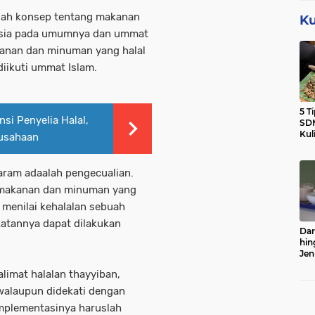
uah konsep tentang makanan
Ku
usia pada umumnya dan ummat
kanan dan minuman yang halal
diikuti ummat Islam.
5 T
si Penyelia Halal,
SDM
Kul
rusahaan
ram adaalah pengecualian.
 makanan dan minuman yang
 menilai kehalalan sebuah
katannya dapat dilakukan
Dar
hin
Jen
Sert
imat halalan thayyiban,
walaupun didekati dengan
mplementasinya haruslah