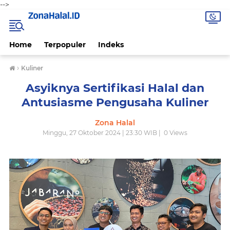
-->
Home
Terpopuler
Indeks
›
Kuliner
Asyiknya Sertifikasi Halal dan
Antusiasme Pengusaha Kuliner
Zona Halal
Minggu, 27 Oktober 2024 | 23:30 WIB |
0
Views