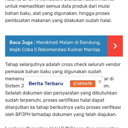
untuk memastikan semua data produk dari mulai
bahan baku, alat yang digunakan, hingga proses
pembuatan makanan yang dilakukan sudah halal.
Baca Juga :
Menikmati Malam di Bandung,
Wajib Coba 5 Rekomendasi Kuliner Mantap
Tahap selanjutnya adalah cross check seluruh vendor
pemasok bahan baku yang digunakan sudah
×
memenuhi syarat kehalalan dan sudah terdaftar di
Berita Terbaru
UPDATE
Sistem Jaminan Produk Halal (SJPH) atau belum.
Setelah dokumen dan persyaratan yang dibutuhkan
sudah terpenuhi, proses sertifikasi halal dapat
dilanjutkan ke tahap berikutnya yaitu proses verifikasi
oleh BPJPH terhadap dokumen yang telah diajukan.