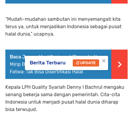
“Mudah-mudahan sambutan ini menyemangati kita
terus ya, untuk menjadikan Indonesia sebagai pusat
halal dunia,” ucapnya.
Baca Juga :
Viral Croissant ‘Berambut’
×
Berita Terbaru
UPDATE
Mirip Bulu Kemaluan, Ketua MUI Bidang
Fatwa: Tak Bisa Disertifikasi Halal
Kepala LPH Quality Syariah Denny I Bachrul mengaku
senang bekerja sama dengan pemerintah. Cita-cita
Indonesia untuk menjadi pusat halal dunia diharap
bisa terwujud.