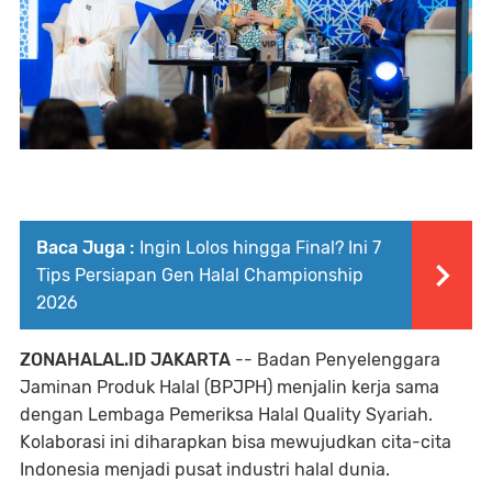
Baca Juga :
Ingin Lolos hingga Final? Ini 7
Tips Persiapan Gen Halal Championship
2026
ZONAHALAL.ID JAKARTA
-- Badan Penyelenggara
Jaminan Produk Halal (BPJPH) menjalin kerja sama
dengan Lembaga Pemeriksa Halal Quality Syariah.
Kolaborasi ini diharapkan bisa mewujudkan cita-cita
Indonesia menjadi pusat industri halal dunia.