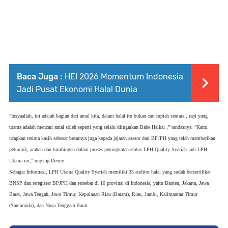
Baca Juga :
HEI 2026 Momentum Indonesia
Jadi Pusat Ekonomi Halal Dunia
“Insyaallah, ini adalah bagian dari amal kita, dalam halal itu bukan cari rupiah semata , tapi yang
utama adalah mencari amal soleh seperti yang selalu diingatkan Babe Haikal ,” tandasnya. “Kami
ucapkan terima kasih sebesar besarnya juga kepada jajaran asesor dari BPJPH yang telah memberikan
petunjuk, arahan dan bimbingan dalam proses peningkatan status LPH Quality Syariah jadi LPH
Utama ini," ungkap Denny.
Sebagai Informasi, LPH Utama Quality Syariah memiliki 35 auditor halal yang sudah bersertifikat
BNSP dan teregister BPJPH dan tersebar di 10 provinsi di Indonesia, yaitu Banten, Jakarta, Jawa
Barat, Jawa Tengah, Jawa Timur, Kepulauan Riau (Batam), Riau, Jambi, Kalimantan Timur
(Samarinda), dan Nusa Tenggara Barat.