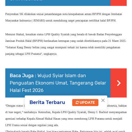
Penyerahan SK dilakukan seusai penandatangan nota kesepahaman antara BPJPH dengan Jembatan
Masyarakat Indonesia ( JEMARI) untuk mendukung target pencapaian sertifikat halal BPJPH.
Menurut Haikal, kenaikan status LPH Quality Syariah yang berada di bawah Badan Penyelenggara
Jaminan Produk Halal (BPJPH) berdasarkan ketetapan yang sudah diterbitkannya pada 21 Maret 2025.
“Selamat Kang Denny beliau yang sangat mumpuni terkait ini karena telah memiliki pengalaman
panjang sebagai LPH Pratama“, ungkapnya.
Baca Juga :
Wujud Syiar Islam dan
Penguatan Ekonomi Umat, Tangerang Gelar
Halal Fest 2026
×
Berita Terbaru
UPDATE
“Dengan status ini, LPH Quality Syariah bisa melakukan sertifikasi halal di seluruh Indonesia, bahkan
di luar negeri,” tambahnya. Kemudian, Kepala LPH Quality Syariah, Denny I. Bachrul menyampaikan
apresiasi terhadap Kepala Ahmad Haikal Hasan yang terus mendorong LPH Pratama untuk menjadi
LPH Utama sesuai dengan regulasi yang ada.
“Terimakasih kepada Babe Haikal, luar biasa perjuangan Babe. Perjuangan kita ini, adalah awal untuk