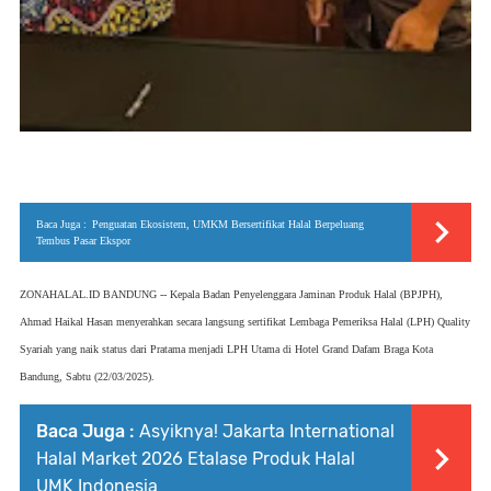
Baca Juga :
Penguatan Ekosistem, UMKM Bersertifikat Halal Berpeluang
Tembus Pasar Ekspor
ZONAHALAL.ID BANDUNG -- Kepala Badan Penyelenggara Jaminan Produk Halal (BPJPH),
Ahmad Haikal Hasan menyerahkan secara langsung sertifikat Lembaga Pemeriksa Halal (LPH) Quality
Syariah yang naik status dari Pratama menjadi LPH Utama di Hotel Grand Dafam Braga Kota
Bandung, Sabtu (22/03/2025).
Baca Juga :
Asyiknya! Jakarta International
Halal Market 2026 Etalase Produk Halal
UMK Indonesia