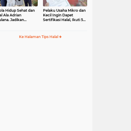
ola Hidup Sehat dan
Pelaku Usaha Mikro dan
al Ala Adrian
Kecil Ingin Dapet
lana. Jadikan
Sertifikasi Halal, Ikuti 5
ulullah sebagai Role
Tips Mudah Ini
del
Ke Halaman Tips Halal