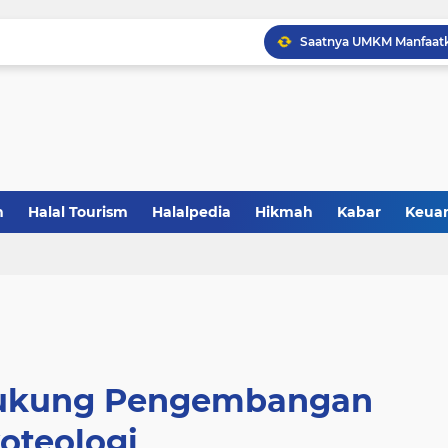
Saatnya UMKM Manfaatkan
5 Alasan Jogja Halal Bidi
Gandeng BBPOM UIN La
Catat! Halal dimulai dar
Sachrudin, Pemkot Seda
n
Halal Tourism
Halalpedia
Hikmah
Kabar
Keua
Saatnya Jadi Penggerak L
Sertifikasi Halal Baran
 Dukung Pengembangan
oteologi