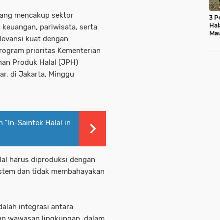
yang mencakup sektor
3 P
Hal
keuangan, pariwisata, serta
Mau
relevansi kuat dengan
Ras
Mo
ogram prioritas Kementerian
nan Produk Halal (JPH)
, di Jakarta, Minggu
 "In-Saintek Halal in
al harus diproduksi dengan
istem dan tidak membahayakan
alah integrasi antara
n wawasan lingkungan, dalam