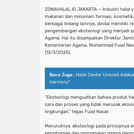
ZONAHALAL.ID JAKARTA — Industri halal 
makanan dan minuman, farmasi, kosmetik, 
berbagai bidang lainnya, dinilai memiliki 
pengembangan ekoteologi yang menjadi pr
Agama. Hal itu disampaikan Direktur Jami
Kementerian Agama, Muhammad Fuad Nasar
(13/3/2025).
Baca Juga :
Halal Center Unsoed Adakan
Harmony"
“Ekoteologi menguatkan bahwa produk hal
cara dan proses yang tidak merusak ekos
lingkungan,” tegas Fuad Nasar.
Menurutnya, ekoteologi pada prinsipnya ad
pemahaman dan pengamalan agama denga