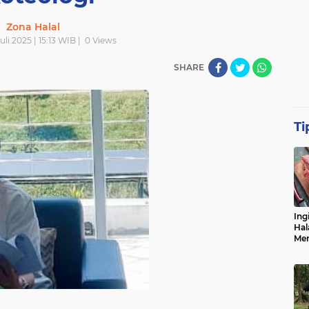
Zona Halal
uli 2025 | 15:13 WIB |
0
Views
SHARE
Ti
Ing
Hal
Men
Me