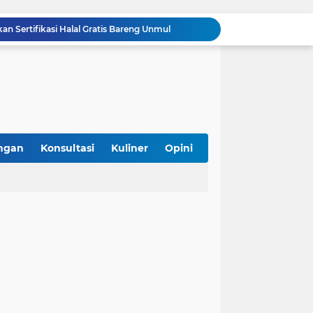
 Sertifikasi Halal Gratis Bareng Unmul
k Status Festival Bertaraf Internasional
Bolehkah Bahan Baku Hasil Repack di Pasar untuk Sertifikasi Halal? Ini Penjelasannya
Asyik! Dimulai dari Kantin Vokasi, UI Kembangkan Ekosistem Halal Kampus
SPPG Halal Jadi Kunci Sukses Program Makan Bergizi Gratis, Ini 5 Alasannya
mpung Perkuat Kewirausahaan Halal
i Konsumen, Tak Berhenti di Logo
ng Siapkan Ekosistem Halal
ngan
Konsultasi
Kuliner
Opini
iterasi Halal di Daerah
g Gunaan, Kebutuhan atau Sekadar Tren?