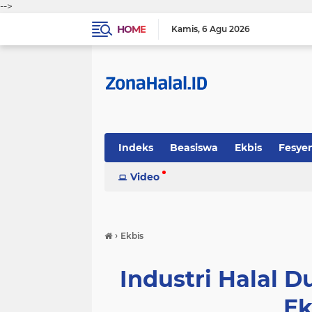
-->
HOME
Kamis
6 Agu 2026
Indeks
Beasiswa
Ekbis
Fesye
Sosok
Video
Tekno-Sains
Tips Halal
›
Ekbis
Industri Halal
Ek