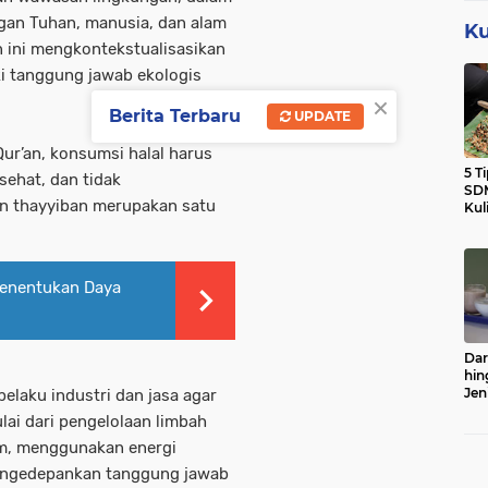
gan Tuhan, manusia, dan alam
Ku
 ini mengkontekstualisasikan
i tanggung jawab ekologis
×
Berita Terbaru
UPDATE
r’an, konsumsi halal harus
5 T
 sehat, dan tidak
SDM
an thayyiban merupakan satu
Kul
Menentukan Daya
Dar
hin
Jen
laku industri dan jasa agar
Sert
lai dari pengelolaan limbah
am, menggunakan energi
engedepankan tanggung jawab