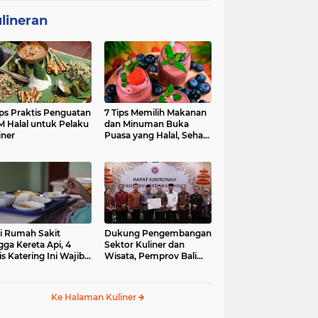
lineran
ips Praktis Penguatan
7 Tips Memilih Makanan
 Halal untuk Pelaku
dan Minuman Buka
iner
Puasa yang Halal, Sehat,
dan Penuh Berkah
i Rumah Sakit
Dukung Pengembangan
gga Kereta Api, 4
Sektor Kuliner dan
is Katering Ini Wajib
Wisata, Pemprov Bali
ifikasi Halal
Fasilitasi Sertifikasi Halal
Produk UMK
Ke Halaman Kuliner