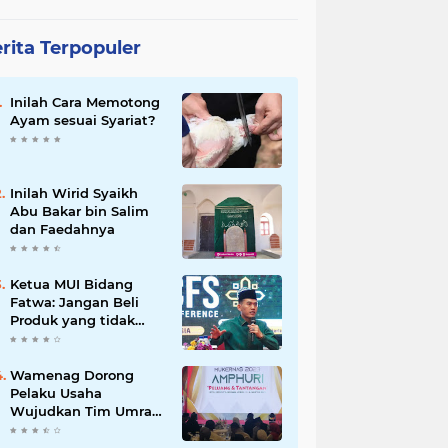
rita Terpopuler
Inilah Cara Memotong
Ayam sesuai Syariat?
Inilah Wirid Syaikh
Abu Bakar bin Salim
dan Faedahnya
Ketua MUI Bidang
Fatwa: Jangan Beli
Produk yang tidak
Halal
Wamenag Dorong
Pelaku Usaha
Wujudkan Tim Umrah
dan Haji Indonesia
yang Kuat