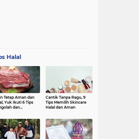
ps Halal
in Tetap Aman dan
Cantik Tanpa Ragu, 9
al, Yuk Ikuti 6 Tips
Tips Memilih Skincare
golah dan
Halal dan Aman
nyimpan Daging