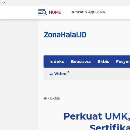
-->
HOME
Jum'at
7 Agu 2026
Indeks
Beasiswa
Ekbis
Fesye
Sosok
Video
Tekno-Sains
Tips Halal
›
Ekbis
Perkuat UMK,
Sertifik