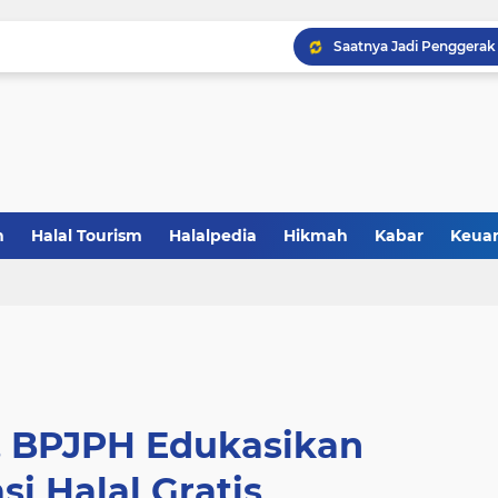
Saatnya Jadi Penggerak L
Sertifikasi Halal Baran
Saatnya UMKM Manfaatkan
5 Alasan Jogja Halal Bidi
Gandeng BBPOM UIN La
n
Halal Tourism
Halalpedia
Hikmah
Kabar
Keua
Catat! Halal dimulai dar
Resmikan Zona KHAS UNP
 BPJPH Edukasikan
asi Halal Gratis