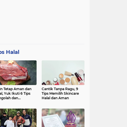
ps Halal
in Tetap Aman dan
Cantik Tanpa Ragu, 9
al, Yuk Ikuti 6 Tips
Tips Memilih Skincare
golah dan
Halal dan Aman
nyimpan Daging