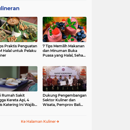
lineran
ips Praktis Penguatan
7 Tips Memilih Makanan
 Halal untuk Pelaku
dan Minuman Buka
iner
Puasa yang Halal, Sehat,
dan Penuh Berkah
i Rumah Sakit
Dukung Pengembangan
gga Kereta Api, 4
Sektor Kuliner dan
is Katering Ini Wajib
Wisata, Pemprov Bali
ifikasi Halal
Fasilitasi Sertifikasi Halal
Produk UMK
Ke Halaman Kuliner