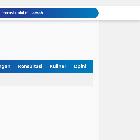
iterasi Halal di Daerah
g Gunaan, Kebutuhan atau Sekadar Tren?
 Sertifikasi Halal Gratis Bareng Unmul
k Status Festival Bertaraf Internasional
Bolehkah Bahan Baku Hasil Repack di Pasar untuk Sertifikasi Halal? Ini Penjelasannya
Asyik! Dimulai dari Kantin Vokasi, UI Kembangkan Ekosistem Halal Kampus
SPPG Halal Jadi Kunci Sukses Program Makan Bergizi Gratis, Ini 5 Alasannya
mpung Perkuat Kewirausahaan Halal
ngan
Konsultasi
Kuliner
Opini
i Konsumen, Tak Berhenti di Logo
, Hadirkan Kuliner Halal, Aman, dan Sehat