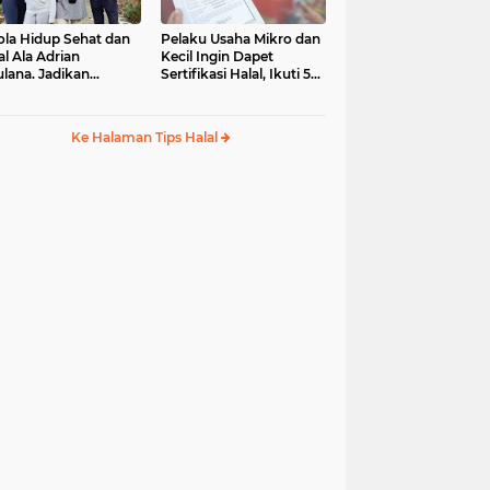
ola Hidup Sehat dan
Pelaku Usaha Mikro dan
al Ala Adrian
Kecil Ingin Dapet
lana. Jadikan
Sertifikasi Halal, Ikuti 5
ulullah sebagai Role
Tips Mudah Ini
del
Ke Halaman Tips Halal