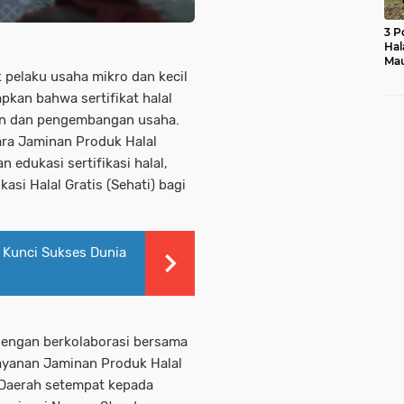
3 P
Hal
Mau
 pelaku usaha mikro dan kecil
Ras
Mo
kan bahwa sertifikat halal
tan dan pengembangan usaha.
ara Jaminan Produk Halal
 edukasi sertifikasi halal,
si Halal Gratis (Sehati) bagi
l Kunci Sukses Dunia
dengan berkolaborasi bersama
ayanan Jaminan Produk Halal
 Daerah setempat kepada