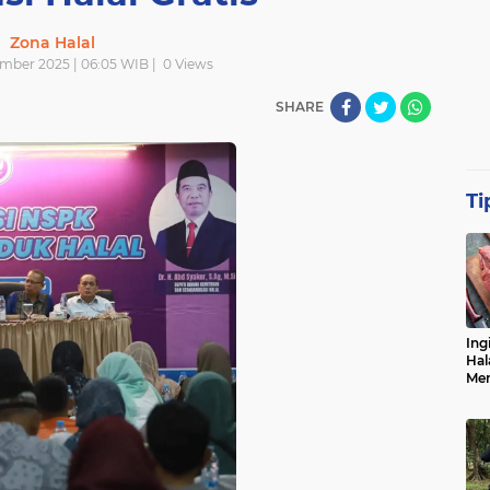
Zona Halal
mber 2025 | 06:05 WIB |
0
Views
SHARE
Ti
Ing
Hal
Men
Me