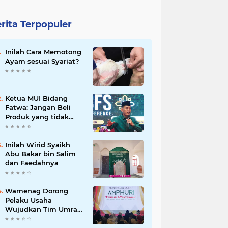
rita Terpopuler
Inilah Cara Memotong
Ayam sesuai Syariat?
Ketua MUI Bidang
Fatwa: Jangan Beli
Produk yang tidak
Halal
Inilah Wirid Syaikh
Abu Bakar bin Salim
dan Faedahnya
Wamenag Dorong
Pelaku Usaha
Wujudkan Tim Umrah
dan Haji Indonesia
yang Kuat