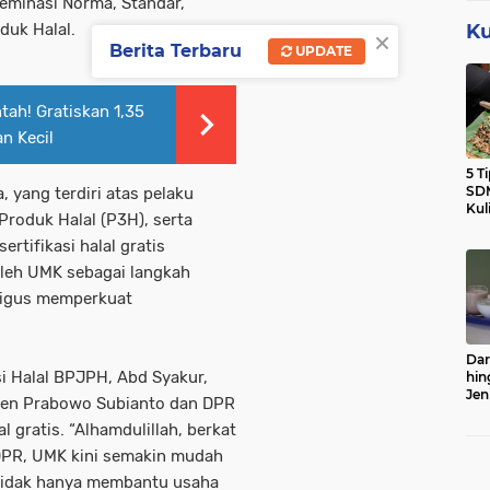
seminasi Norma, Standar,
duk Halal.
Ku
×
Berita Terbaru
UPDATE
tah! Gratiskan 1,35
an Kecil
5 T
SDM
a, yang terdiri atas pelaku
Kul
roduk Halal (P3H), serta
ertifikasi halal gratis
oleh UMK sebagai langkah
ligus memperkuat
Dar
i Halal BPJPH, Abd Syakur,
hin
Jen
den Prabowo Subianto dan DPR
Sert
l gratis. “Alhamdulillah, berkat
DPR, UMK kini semakin mudah
i tidak hanya membantu usaha