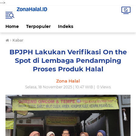
-->
Home
Terpopuler
Indeks
›
Kabar
BPJPH Lakukan Verifikasi On the
Spot di Lembaga Pendamping
Proses Produk Halal
Zona Halal
Selasa, 18 November 2025 | 10:47 WIB |
0
Views