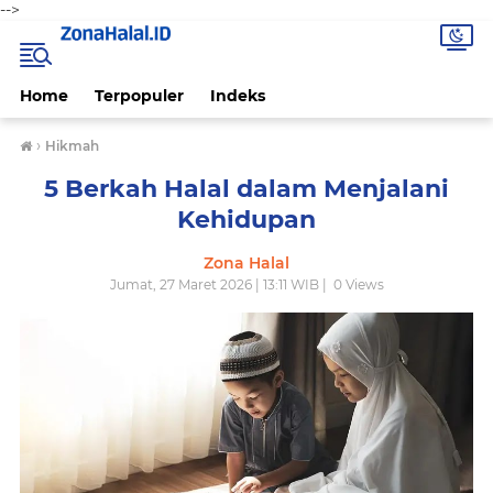
-->
Home
Terpopuler
Indeks
›
Hikmah
5 Berkah Halal dalam Menjalani
Kehidupan
Zona Halal
Jumat, 27 Maret 2026 | 13:11 WIB |
0
Views