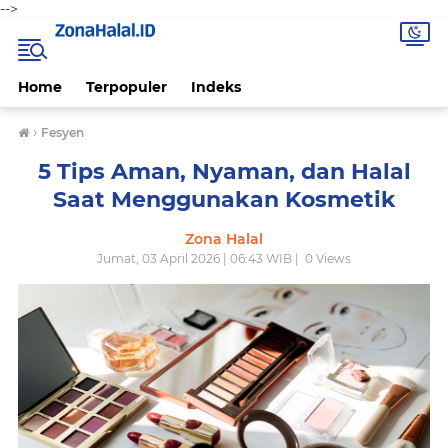
-->
Home
Terpopuler
Indeks
›
Fesyen
5 Tips Aman, Nyaman, dan Halal
Saat Menggunakan Kosmetik
Zona Halal
Jumat, 03 April 2026 | 06:43 WIB |
0
Views