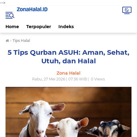
-->
Home
Terpopuler
Indeks
›
Tips Halal
5 Tips Qurban ASUH: Aman, Sehat,
Utuh, dan Halal
Zona Halal
Rabu, 27 Mei 2026 | 07:36 WIB |
0
Views