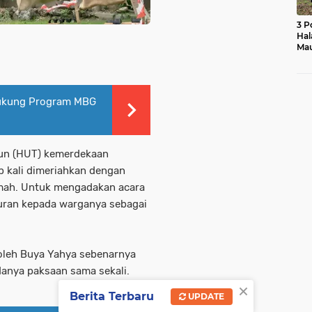
3 P
Hal
Mau
Ras
Mo
 Dukung Program MBG
hun (HUT) kemerdekaan
p kali dimeriahkan dengan
umah. Untuk mengadakan acara
uran kepada warganya sebagai
 oleh Buya Yahya sebenarnya
adanya paksaan sama sekali.
×
Berita Terbaru
UPDATE