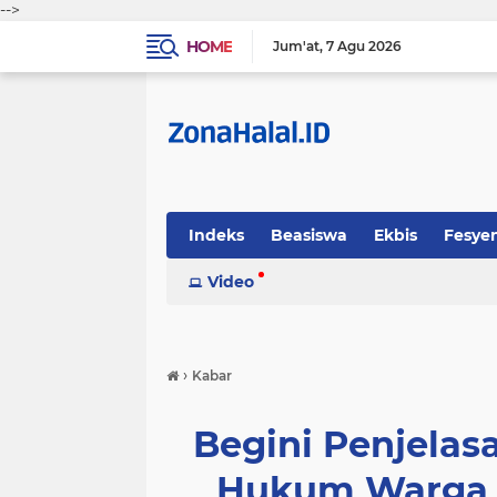
-->
HOME
Jum'at
7 Agu 2026
Indeks
Beasiswa
Ekbis
Fesye
Sosok
Video
Tekno-Sains
Tips Halal
›
Kabar
Begini Penjelas
Hukum Warga I