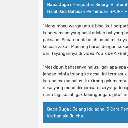
Baca Juga :
Penguatan Sinergi Bilatera
Halal Jadi Bahasan Pertemuan BPJPH -
"Mengimbau warga untuk bisa ikut berpart
kebersamaan yang halal adalah hal yang b
paksaan. Sebab tidak boleh ambil milikny
kecuali zakat. Memang harus dengan sukare
dari tayangannya di video YouTube Al-Bahj
"Meskipun bahasanya halus, 'gak apa-apa g
jangan minta tolong ke desa', ini termasuk
karena maksa halus itu. Orang gak mampu 
desa yang mendidik jamaah, rakyat jadi ba
nanti lagi susah gak kebingungan, gitu," 
Baca Juga :
Jelang Iduladha, 5 Cara P
Kurban ala Juleha