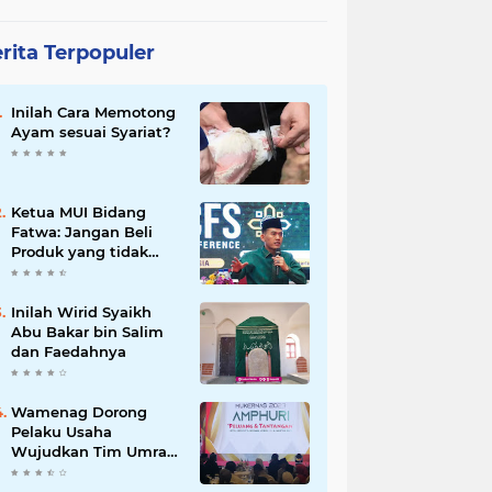
rita Terpopuler
Inilah Cara Memotong
Ayam sesuai Syariat?
Ketua MUI Bidang
Fatwa: Jangan Beli
Produk yang tidak
Halal
Inilah Wirid Syaikh
Abu Bakar bin Salim
dan Faedahnya
Wamenag Dorong
Pelaku Usaha
Wujudkan Tim Umrah
dan Haji Indonesia
yang Kuat