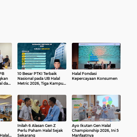
IPB
10 Besar PTKI Terbaik
Halal Fondasi
gkan
Nasional pada UB Halal
Kepercayaan Konsumen
l dari
Metric 2026, Tiga Kampus
Raih Predikat Platinum
Inilah 6 Alasan Gen Z
Ayo Ikutan Gen Halal
Perlu Paham Halal Sejak
Championship 2026, Ini 5
Halal
Sekarang
Manfaatnya