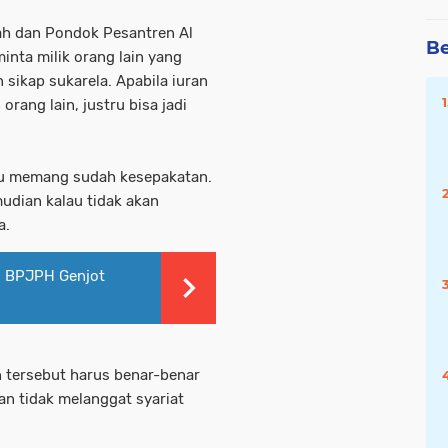
 dan Pondok Pesantren Al
Be
inta milik orang lain yang
n sikap sukarela. Apabila iuran
rang lain, justru bisa jadi
lau memang sudah kesepakatan.
udian kalau tidak akan
a.
Y, BPJPH Genjot
an tersebut harus benar-benar
n tidak melanggat syariat