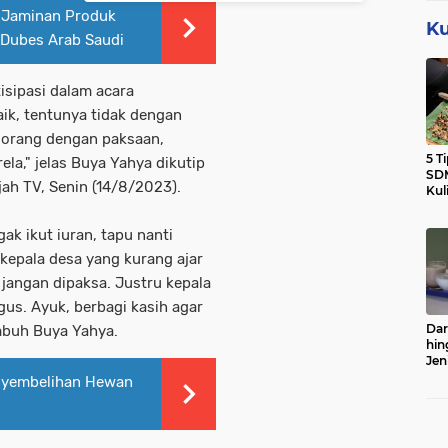
l Jaminan Produk
Ku
 Dubes Arab Saudi
isipasi dalam acara
aik, tentunya tidak dengan
a orang dengan paksaan,
5 T
la," jelas Buya Yahya dikutip
SDM
ah TV, Senin (14/8/2023).
Kul
ak ikut iuran, tapu nanti
 kepala desa yang kurang ajar
jangan dipaksa. Justru kepala
gus. Ayuk, berbagi kasih agar
Dar
imbuh Buya Yahya.
hin
Jen
Sert
enyembelihan Hewan