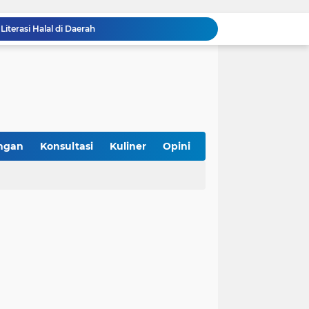
g Gunaan, Kebutuhan atau Sekadar Tren?
 Sertifikasi Halal Gratis Bareng Unmul
k Status Festival Bertaraf Internasional
Bolehkah Bahan Baku Hasil Repack di Pasar untuk Sertifikasi Halal? Ini Penjelasannya
Asyik! Dimulai dari Kantin Vokasi, UI Kembangkan Ekosistem Halal Kampus
SPPG Halal Jadi Kunci Sukses Program Makan Bergizi Gratis, Ini 5 Alasannya
mpung Perkuat Kewirausahaan Halal
i Konsumen, Tak Berhenti di Logo
ngan
Konsultasi
Kuliner
Opini
, Hadirkan Kuliner Halal, Aman, dan Sehat
iterasi Halal di Daerah