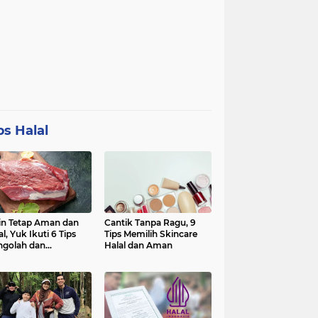
ps Halal
in Tetap Aman dan
Cantik Tanpa Ragu, 9
al, Yuk Ikuti 6 Tips
Tips Memilih Skincare
golah dan
Halal dan Aman
nyimpan Daging