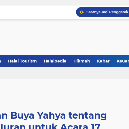
Sertifikasi Halal Baran
Saatnya UMKM Manfaatkan
5 Alasan Jogja Halal Bidi
Gandeng BBPOM UIN La
Catat! Halal dimulai dar
n
Halal Tourism
Halalpedia
Hikmah
Kabar
Keua
Resmikan Zona KHAS UNP
Saatnya Jadi Penggerak L
an Buya Yahya tentang
uran untuk Acara 17