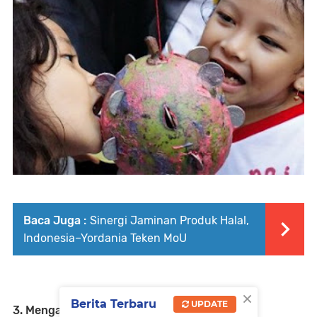
Baca Juga :
Sinergi Jaminan Produk Halal,
Indonesia–Yordania Teken MoU
×
Berita Terbaru
UPDATE
3. Mengambil Koin dari Semangka