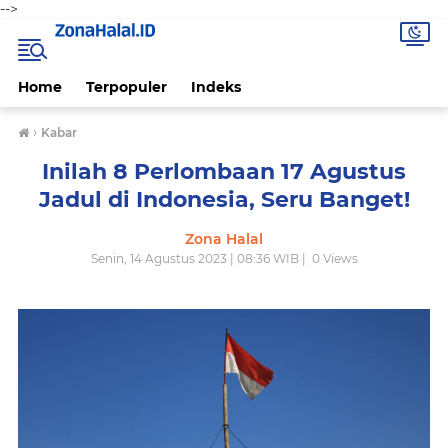
-->
Home
Terpopuler
Indeks
›
Kabar
Inilah 8 Perlombaan 17 Agustus
Jadul di Indonesia, Seru Banget!
Zona Halal
Senin, 14 Agustus 2023 | 08:36 WIB |
0
Views