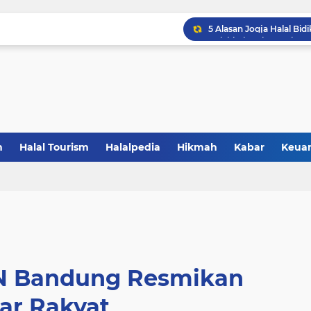
Gandeng BBPOM UIN La
Catat! Halal dimulai dar
Resmikan Zona KHAS UNP
Saatnya Jadi Penggerak L
Sertifikasi Halal Baran
n
Halal Tourism
Halalpedia
Hikmah
Kabar
Keua
Saatnya UMKM Manfaatkan
5 Alasan Jogja Halal Bidi
N Bandung Resmikan
ar Rakyat