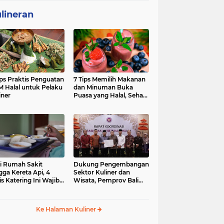
lineran
ips Praktis Penguatan
7 Tips Memilih Makanan
 Halal untuk Pelaku
dan Minuman Buka
iner
Puasa yang Halal, Sehat,
dan Penuh Berkah
i Rumah Sakit
Dukung Pengembangan
gga Kereta Api, 4
Sektor Kuliner dan
is Katering Ini Wajib
Wisata, Pemprov Bali
ifikasi Halal
Fasilitasi Sertifikasi Halal
Produk UMK
Ke Halaman Kuliner