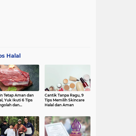
ps Halal
in Tetap Aman dan
Cantik Tanpa Ragu, 9
al, Yuk Ikuti 6 Tips
Tips Memilih Skincare
golah dan
Halal dan Aman
nyimpan Daging