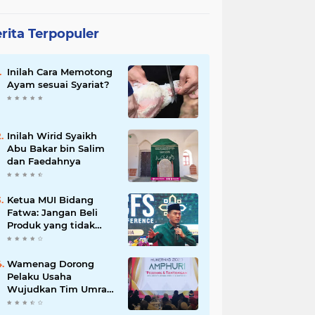
rita Terpopuler
Inilah Cara Memotong
Ayam sesuai Syariat?
Inilah Wirid Syaikh
Abu Bakar bin Salim
dan Faedahnya
Ketua MUI Bidang
Fatwa: Jangan Beli
Produk yang tidak
Halal
Wamenag Dorong
Pelaku Usaha
Wujudkan Tim Umrah
dan Haji Indonesia
yang Kuat