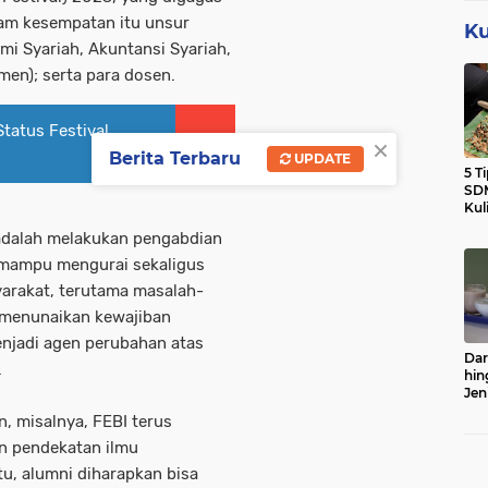
lam kesempatan itu unsur
Ku
mi Syariah, Akuntansi Syariah,
en); serta para dosen.
Status Festival
×
Berita Terbaru
UPDATE
5 T
SDM
Kul
, adalah melakukan pengabdian
 mampu mengurai sekaligus
rakat, terutama masalah-
menunaikan kewajiban
njadi agen perubahan atas
Dar
.
hin
Jen
Sert
, misalnya, FEBI terus
n pendekatan ilmu
tu, alumni diharapkan bisa