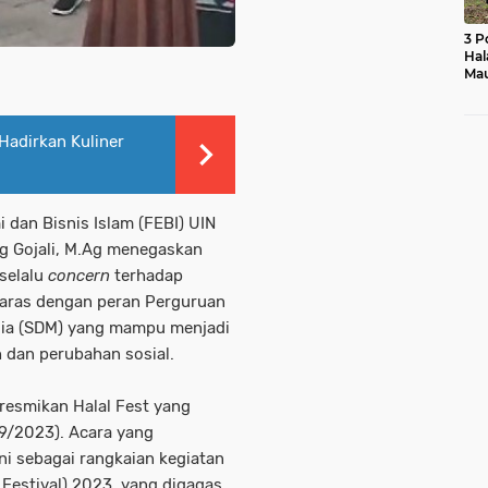
3 P
Hal
Mau
Ras
Mo
adirkan Kuliner
dan Bisnis Islam (FEBI) UIN
g Gojali, M.Ag menegaskan
selalu
concern
terhadap
laras dengan peran Perguruan
ia (SDM) yang mampu menjadi
dan perubahan sosial.
resmikan Halal Fest yang
09/2023). Acara yang
ni sebagai rangkaian kegiatan
 Festival) 2023, yang digagas