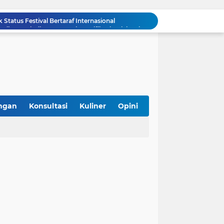
Bolehkah Bahan Baku Hasil Repack di Pasar untuk Sertifikasi Halal? Ini Penjelasannya
Asyik! Dimulai dari Kantin Vokasi, UI Kembangkan Ekosistem Halal Kampus
SPPG Halal Jadi Kunci Sukses Program Makan Bergizi Gratis, Ini 5 Alasannya
mpung Perkuat Kewirausahaan Halal
i Konsumen, Tak Berhenti di Logo
, Hadirkan Kuliner Halal, Aman, dan Sehat
iterasi Halal di Daerah
g Gunaan, Kebutuhan atau Sekadar Tren?
ngan
Konsultasi
Kuliner
Opini
 Sertifikasi Halal Gratis Bareng Unmul
k Status Festival Bertaraf Internasional