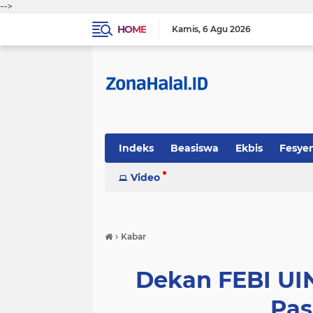
-->
HOME
Kamis
6 Agu 2026
Indeks
Beasiswa
Ekbis
Fesye
Sosok
Video
Tekno-Sains
Tips Halal
›
Kabar
Dekan FEBI UI
Pas