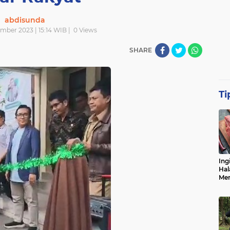
abdisunda
mber 2023 | 15:14 WIB |
0
Views
SHARE
Ti
Ing
Hal
Men
Me