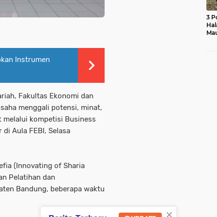
3 P
Hal
Mau
Ras
Mo
kan Instrumen
ariah, Fakultas Ekonomi dan
usaha menggali potensi, minat,
 melalui kompetisi Business
di Aula FEBI, Selasa
fia (Innovating of Sharia
an Pelatihan dan
aten Bandung, beberapa waktu
×