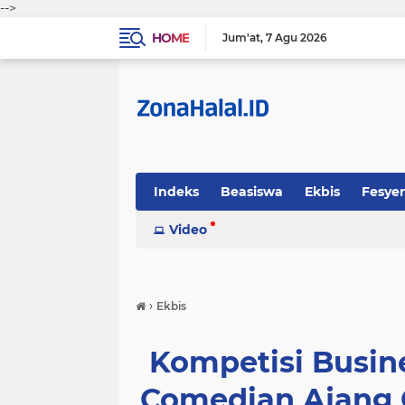
-->
HOME
Jum'at
7 Agu 2026
Indeks
Beasiswa
Ekbis
Fesye
Sosok
Video
Tekno-Sains
Tips Halal
›
Ekbis
Kompetisi Busin
Comedian Ajang 