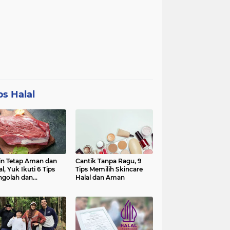
ps Halal
in Tetap Aman dan
Cantik Tanpa Ragu, 9
al, Yuk Ikuti 6 Tips
Tips Memilih Skincare
golah dan
Halal dan Aman
nyimpan Daging