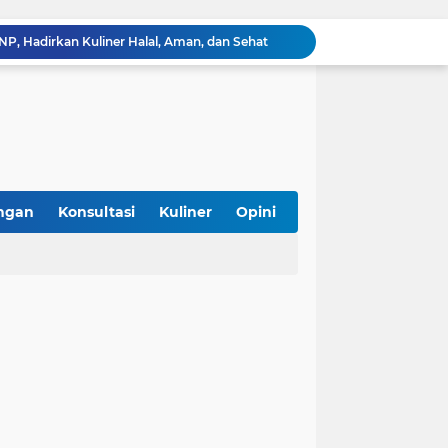
, Hadirkan Kuliner Halal, Aman, dan Sehat
iterasi Halal di Daerah
g Gunaan, Kebutuhan atau Sekadar Tren?
 Sertifikasi Halal Gratis Bareng Unmul
k Status Festival Bertaraf Internasional
Bolehkah Bahan Baku Hasil Repack di Pasar untuk Sertifikasi Halal? Ini Penjelasannya
Asyik! Dimulai dari Kantin Vokasi, UI Kembangkan Ekosistem Halal Kampus
SPPG Halal Jadi Kunci Sukses Program Makan Bergizi Gratis, Ini 5 Alasannya
ngan
Konsultasi
Kuliner
Opini
mpung Perkuat Kewirausahaan Halal
Yuk Kenali Jabatan Pengawas Jaminan Produk Halal yang Disetujui 1.617 Formasi