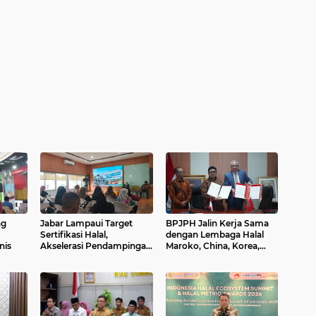
ng
Jabar Lampaui Target
BPJPH Jalin Kerja Sama
Sertifikasi Halal,
dengan Lembaga Halal
nis
Akselerasi Pendampingan
Maroko, China, Korea,
UMKM Terus
Italia, dan Prancis
Berkelanjutan