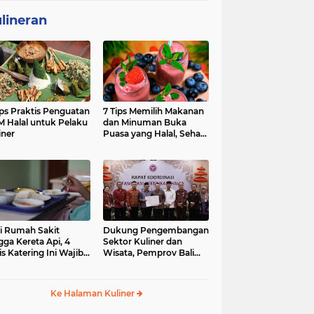
lineran
ips Praktis Penguatan
7 Tips Memilih Makanan
 Halal untuk Pelaku
dan Minuman Buka
iner
Puasa yang Halal, Sehat,
dan Penuh Berkah
i Rumah Sakit
Dukung Pengembangan
gga Kereta Api, 4
Sektor Kuliner dan
is Katering Ini Wajib
Wisata, Pemprov Bali
ifikasi Halal
Fasilitasi Sertifikasi Halal
Produk UMK
Ke Halaman Kuliner