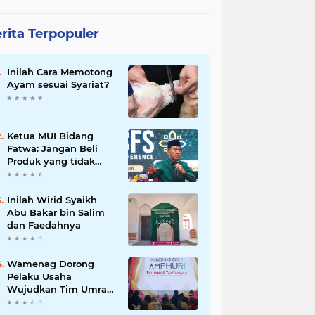
rita Terpopuler
Inilah Cara Memotong
Ayam sesuai Syariat?
Ketua MUI Bidang
Fatwa: Jangan Beli
Produk yang tidak
Halal
Inilah Wirid Syaikh
Abu Bakar bin Salim
dan Faedahnya
Wamenag Dorong
Pelaku Usaha
Wujudkan Tim Umrah
dan Haji Indonesia
yang Kuat