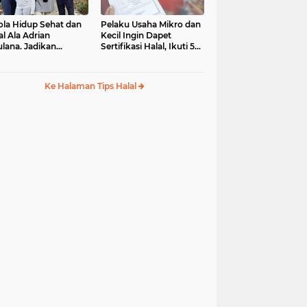
ola Hidup Sehat dan
Pelaku Usaha Mikro dan
al Ala Adrian
Kecil Ingin Dapet
lana. Jadikan
Sertifikasi Halal, Ikuti 5
ulullah sebagai Role
Tips Mudah Ini
del
Ke Halaman Tips Halal