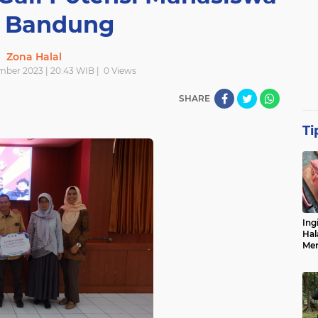
 Bandung
Zona Halal
ember 2023 | 20:43 WIB |
0
Views
SHARE
Ti
Ing
Hal
Men
Me