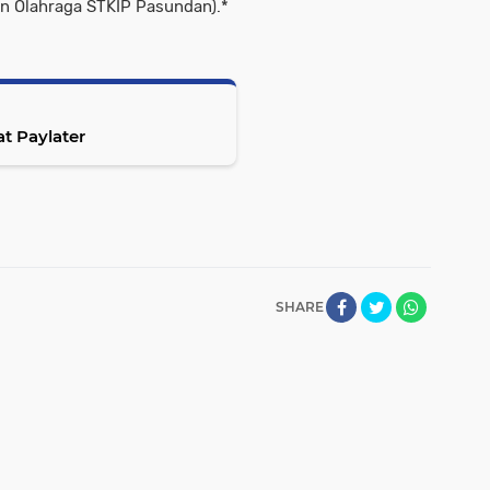
en Olahraga STKIP Pasundan).*
t Paylater
SHARE