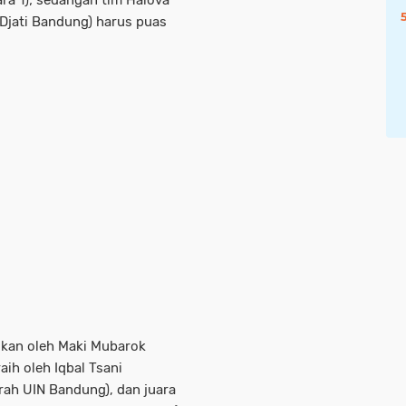
ra 1); sedangan tim Halova
Djati Bandung) harus puas
kan oleh Maki Mubarok
aih oleh Iqbal Tsani
ah UIN Bandung), dan juara