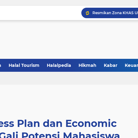
Resmikan Zona KHAS UNP
Saatnya Jadi Penggerak L
Sertifikasi Halal Baran
Saatnya UMKM Manfaatkan
5 Alasan Jogja Halal Bidi
n
Halal Tourism
Halalpedia
Hikmah
Kabar
Keua
Gandeng BBPOM UIN La
ess Plan dan Economic
Gali Potensi Mahasiswa