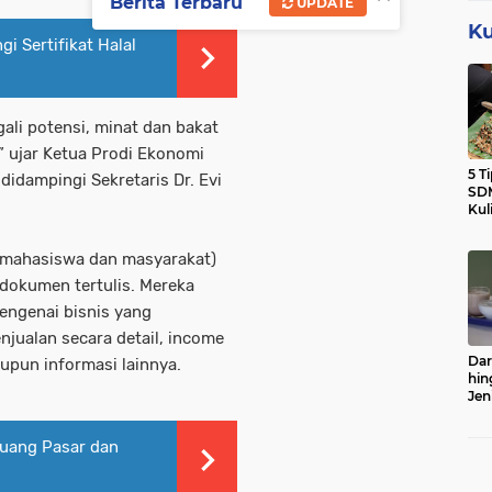
Berita Terbaru
UPDATE
Ku
 Sertifikat Halal
ali potensi, minat dan bakat
,” ujar Ketua Prodi Ekonomi
5 T
idampingi Sekretaris Dr. Evi
SDM
Kul
 (mahasiswa dan masyarakat)
dokumen tertulis. Mereka
engenai bisnis yang
njualan secara detail, income
Dar
upun informasi lainnya.
hin
Jen
Sert
eluang Pasar dan