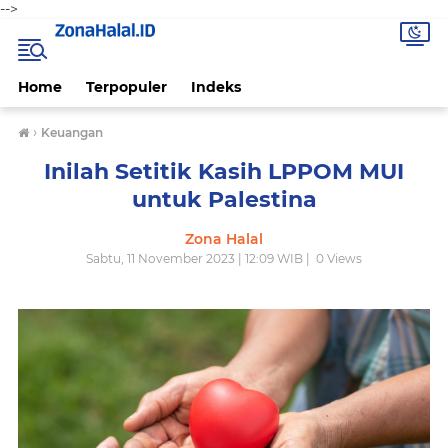
-->
Home
Terpopuler
Indeks
›
Keuangan
Inilah Setitik Kasih LPPOM MUI
untuk Palestina
Zona Halal
Sabtu, 11 November 2023 | 12:09 WIB |
0
Views