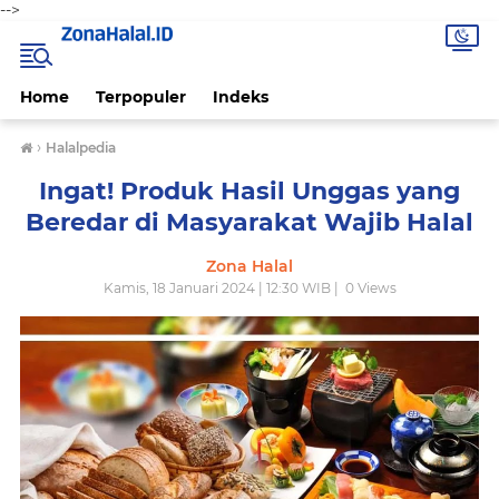
-->
Home
Terpopuler
Indeks
›
Halalpedia
Ingat! Produk Hasil Unggas yang
Beredar di Masyarakat Wajib Halal
Zona Halal
Kamis, 18 Januari 2024 | 12:30 WIB |
0
Views