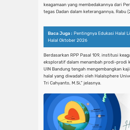
keagamaan yang membedakannya dari Pergu
tegas Dadan dalam keterangannya, Rabu (
Baca Juga :
Pentingnya Edukasi Halal Li
Halal Oktober 2026
Berdasarkan RPP Pasal 109, institusi keag
eksploratif dalam menambah prodi-prodi k
UIN Bandung tengah mengembangkan kajian
halal yang diwadahi oleh Halalsphere Unive
Tri Cahyanto, M.Si,” jelasnya.