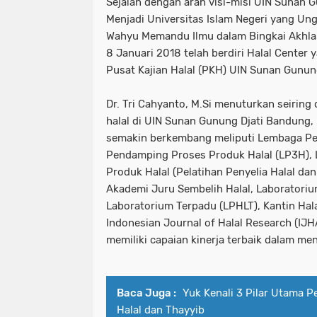
Sejalan dengan arah visi-misi UIN Sunan 
Menjadi Universitas Islam Negeri yang Ung
Wahyu Memandu Ilmu dalam Bingkai Akhlak
8 Januari 2018 telah berdiri Halal Center y
Pusat Kajian Halal (PKH) UIN Sunan Gunun
Dr. Tri Cahyanto, M.Si menuturkan seiring
halal di UIN Sunan Gunung Djati Bandung,
semakin berkembang meliputi Lembaga Pe
Pendamping Proses Produk Halal (LP3H),
Produk Halal (Pelatihan Penyelia Halal dan
Akademi Juru Sembelih Halal, Laboratoriu
Laboratorium Terpadu (LPHLT), Kantin Halal
Indonesian Journal of Halal Research (I
memiliki capaian kinerja terbaik dalam m
Baca Juga :
Yuk Kenali 3 Pilar Utama 
Halal dan Thayyib