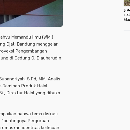
3 P
Hal
Mau
Ras
Mo
Wahyu Memandu Ilmu (WMI)
ung Djati Bandung menggelar
“Proyeksi Pengembangan
ung di Gedung O. Djauharudin
ubandriyah, S.Pd, MM, Analis
a Jaminan Produk Halal
i., Direktur Halal yang dibuka
ampaikan bahwa tema diskusi
, “pentingnya Perguruan
erumuskan identitas keilmuan