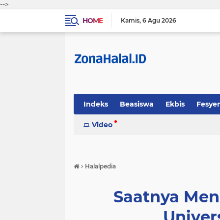
-->
HOME
Kamis
6 Agu 2026
Indeks
Beasiswa
Ekbis
Fesye
Sosok
Video
Tekno-Sains
Tips Halal
›
Halalpedia
Saatnya Men
Univers