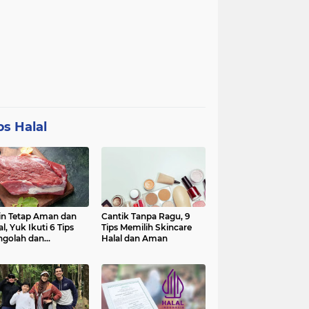
ps Halal
in Tetap Aman dan
Cantik Tanpa Ragu, 9
al, Yuk Ikuti 6 Tips
Tips Memilih Skincare
golah dan
Halal dan Aman
nyimpan Daging