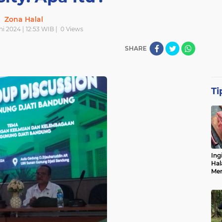
Zona Halal
i 2024 | 12:53 WIB |
0
Views
SHARE
Ti
Ing
Hal
Men
Me