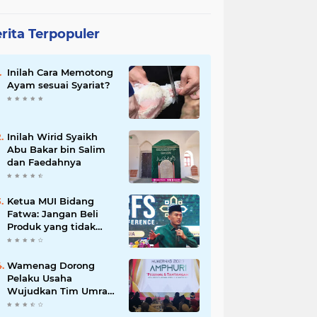
rita Terpopuler
Inilah Cara Memotong
Ayam sesuai Syariat?
Inilah Wirid Syaikh
Abu Bakar bin Salim
dan Faedahnya
Ketua MUI Bidang
Fatwa: Jangan Beli
Produk yang tidak
Halal
Wamenag Dorong
Pelaku Usaha
Wujudkan Tim Umrah
dan Haji Indonesia
yang Kuat