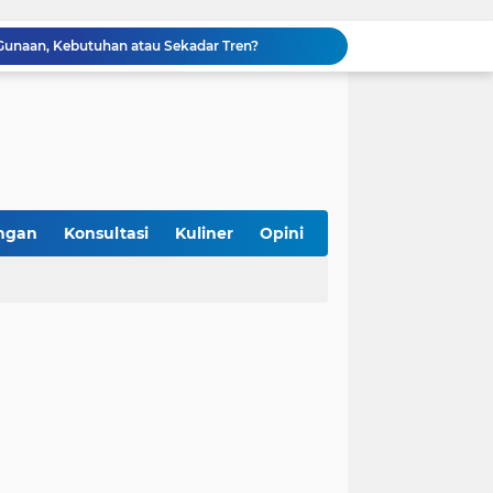
g Gunaan, Kebutuhan atau Sekadar Tren?
 Sertifikasi Halal Gratis Bareng Unmul
k Status Festival Bertaraf Internasional
Bolehkah Bahan Baku Hasil Repack di Pasar untuk Sertifikasi Halal? Ini Penjelasannya
Asyik! Dimulai dari Kantin Vokasi, UI Kembangkan Ekosistem Halal Kampus
SPPG Halal Jadi Kunci Sukses Program Makan Bergizi Gratis, Ini 5 Alasannya
mpung Perkuat Kewirausahaan Halal
i Konsumen, Tak Berhenti di Logo
ngan
Konsultasi
Kuliner
Opini
, Hadirkan Kuliner Halal, Aman, dan Sehat
iterasi Halal di Daerah