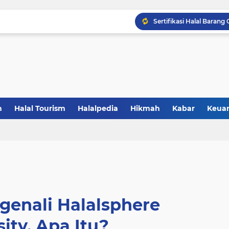
Sertifikasi Halal Baran
Saatnya UMKM Manfaatkan
5 Alasan Jogja Halal Bidi
Gandeng BBPOM UIN La
Catat! Halal dimulai dar
n
Halal Tourism
Halalpedia
Hikmah
Kabar
Keua
Resmikan Zona KHAS UNP
Saatnya Jadi Penggerak L
genali Halalsphere
ity. Apa Itu?