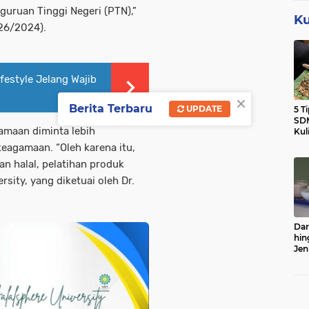
ruan Tinggi Negeri (PTN),”
Ku
26/2024).
festyle Jelang Wajib
×
Berita Terbaru
UPDATE
5 T
SDM
amaan diminta lebih
Kul
eagamaan. “Oleh karena itu,
 halal, pelatihan produk
rsity, yang diketuai oleh Dr.
Dar
hin
Jen
Sert