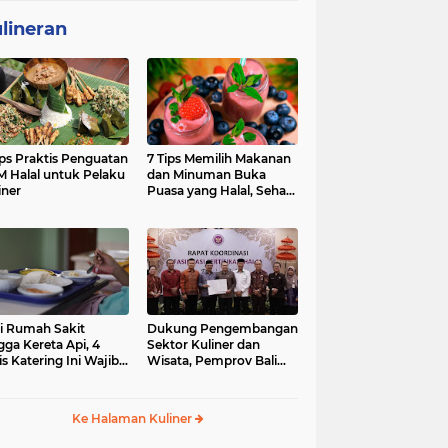
lineran
ips Praktis Penguatan
7 Tips Memilih Makanan
 Halal untuk Pelaku
dan Minuman Buka
iner
Puasa yang Halal, Sehat,
dan Penuh Berkah
i Rumah Sakit
Dukung Pengembangan
gga Kereta Api, 4
Sektor Kuliner dan
is Katering Ini Wajib
Wisata, Pemprov Bali
ifikasi Halal
Fasilitasi Sertifikasi Halal
Produk UMK
Ke Halaman Kuliner