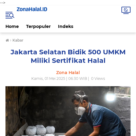
-->
Home
Terpopuler
Indeks
›
Kabar
Jakarta Selatan Bidik 500 UMKM
Miliki Sertifikat Halal
Zona Halal
Kamis, 01 Mei 2025 | 06:30 WIB |
0
Views