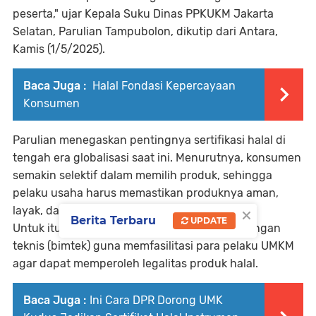
peserta," ujar Kepala Suku Dinas PPKUKM Jakarta
Selatan, Parulian Tampubolon, dikutip dari Antara,
Kamis (1/5/2025).
Baca Juga :
Halal Fondasi Kepercayaan
Konsumen
Parulian menegaskan pentingnya sertifikasi halal di
tengah era globalisasi saat ini. Menurutnya, konsumen
semakin selektif dalam memilih produk, sehingga
pelaku usaha harus memastikan produknya aman,
×
layak, dan sesuai dengan ketentuan syariah.
Berita Terbaru
UPDATE
Untuk itu, pihaknya menyelenggarakan bimbingan
teknis (bimtek) guna memfasilitasi para pelaku UMKM
agar dapat memperoleh legalitas produk halal.
Baca Juga :
Ini Cara DPR Dorong UMK