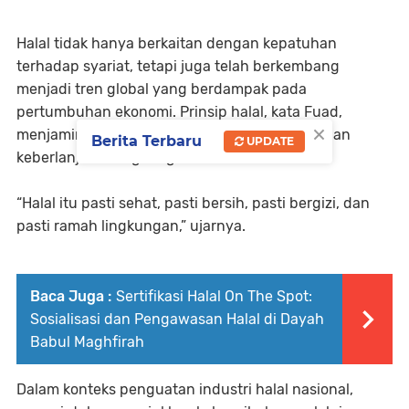
Halal tidak hanya berkaitan dengan kepatuhan
terhadap syariat, tetapi juga telah berkembang
menjadi tren global yang berdampak pada
pertumbuhan ekonomi. Prinsip halal, kata Fuad,
×
menjamin aspek kesehatan, kebersihan, gizi, dan
Berita Terbaru
UPDATE
keberlanjutan lingkungan.
“Halal itu pasti sehat, pasti bersih, pasti bergizi, dan
pasti ramah lingkungan,” ujarnya.
Baca Juga :
Sertifikasi Halal On The Spot:
Sosialisasi dan Pengawasan Halal di Dayah
Babul Maghfirah
Dalam konteks penguatan industri halal nasional,