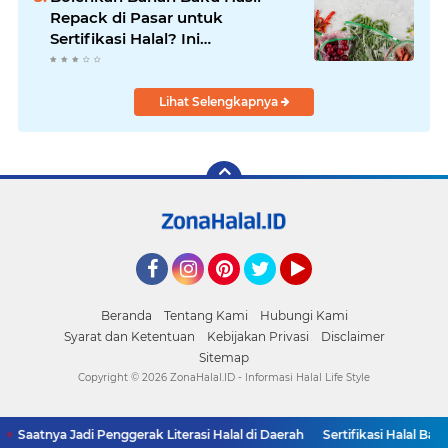
Repack di Pasar untuk
Sertifikasi Halal? Ini
Penjelasannya
Lihat Selengkapnya
Facebook
Instagram
Pinterest
Twitter
YouTube
Beranda
Tentang Kami
Hubungi Kami
Syarat dan Ketentuan
Kebijakan Privasi
Disclaimer
Sitemap
Copyright ©
2026 ZonaHalal.ID - Informasi Halal Life Style
Saatnya Jadi Penggerak Literasi Halal di Daerah
Sertifikasi Halal Bara