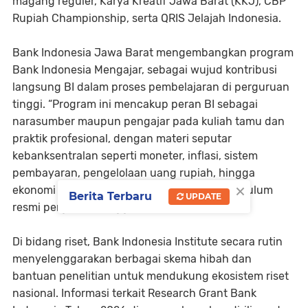
magang reguler, Karya Kreatif Jawa Barat (KKJ), CBP
Rupiah Championship, serta QRIS Jelajah Indonesia.
Bank Indonesia Jawa Barat mengembangkan program
Bank Indonesia Mengajar, sebagai wujud kontribusi
langsung BI dalam proses pembelajaran di perguruan
tinggi. “Program ini mencakup peran BI sebagai
narasumber maupun pengajar pada kuliah tamu dan
praktik profesional, dengan materi seputar
kebanksentralan seperti moneter, inflasi, sistem
pembayaran, pengelolaan uang rupiah, hingga
×
ekonomi digital, yang terintegrasi dalam kurikulum
Berita Terbaru
UPDATE
resmi perguruan tinggi,” paparnya.
Di bidang riset, Bank Indonesia Institute secara rutin
menyelenggarakan berbagai skema hibah dan
bantuan penelitian untuk mendukung ekosistem riset
nasional. Informasi terkait Research Grant Bank