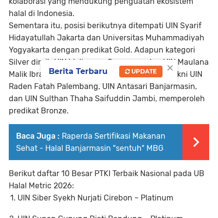
kolaborasi yang mendukung penguatan ekosistem
halal di Indonesia.
Sementara itu, posisi berikutnya ditempati UIN Syarif
Hidayatullah Jakarta dan Universitas Muhammadiyah
Yogyakarta dengan predikat
Gold
. Adapun kategori
Silver
diraih UIN Walisongo Semarang dan UIN Maulana
×
Berita Terbaru
UPDATE
Malik Ibrahim Malang. Tiga kampus lainnya, yakni UIN
Raden Fatah Palembang, UIN Antasari Banjarmasin,
dan UIN Sulthan Thaha Saifuddin Jambi, memperoleh
predikat
Bronze
.
Baca Juga :
Raperda Sertifikasi Makanan
Sehat - Halal Banjarmasin "sentuh" MBG
Berikut daftar
10 Besar PTKI Terbaik Nasional pada UB
Halal Metric 2026
:
UIN Siber Syekh Nurjati Cirebon – Platinum