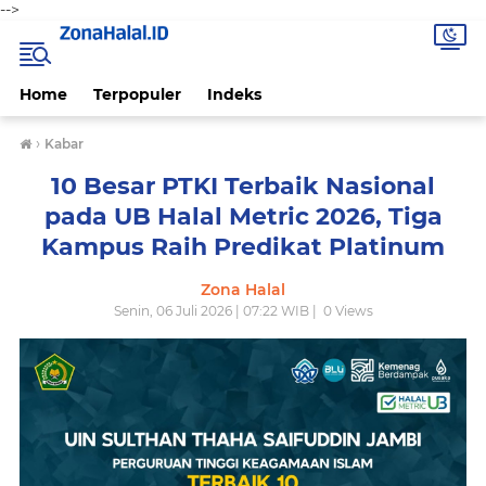
-->
Home
Terpopuler
Indeks
›
Kabar
10 Besar PTKI Terbaik Nasional
pada UB Halal Metric 2026, Tiga
Kampus Raih Predikat Platinum
Zona Halal
Senin, 06 Juli 2026 | 07:22 WIB |
0
Views