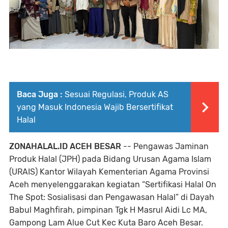
Baca Juga :
Sesuai Regulasi, Produk AS
yang Masuk Indonesia Wajib Bersertifikat
Halal
ZONAHALAL.ID ACEH BESAR
-- Pengawas Jaminan
Produk Halal (JPH) pada Bidang Urusan Agama Islam
(URAIS) Kantor Wilayah Kementerian Agama Provinsi
Aceh menyelenggarakan kegiatan “Sertifikasi Halal On
The Spot: Sosialisasi dan Pengawasan Halal” di Dayah
Babul Maghfirah, pimpinan Tgk H Masrul Aidi Lc MA,
Gampong Lam Alue Cut Kec Kuta Baro Aceh Besar.