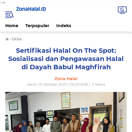
-->
Home
Terpopuler
Indeks
›
Ekbis
Sertifikasi Halal On The Spot:
Sosialisasi dan Pengawasan Halal
di Dayah Babul Maghfirah
Zona Halal
Senin, 13 Oktober 2025 | 06:29 WIB |
0
Views