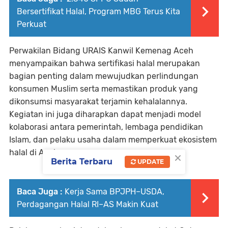
Bersertifikat Halal, Program MBG Terus Kita
Perkuat
Perwakilan Bidang URAIS Kanwil Kemenag Aceh
menyampaikan bahwa sertifikasi halal merupakan
bagian penting dalam mewujudkan perlindungan
konsumen Muslim serta memastikan produk yang
dikonsumsi masyarakat terjamin kehalalannya.
Kegiatan ini juga diharapkan dapat menjadi model
kolaborasi antara pemerintah, lembaga pendidikan
Islam, dan pelaku usaha dalam memperkuat ekosistem
halal di Aceh.
×
Berita Terbaru
UPDATE
Baca Juga :
Kerja Sama BPJPH–USDA,
Perdagangan Halal RI–AS Makin Kuat