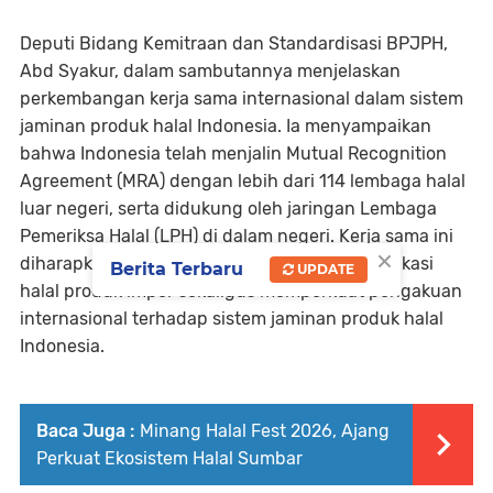
Deputi Bidang Kemitraan dan Standardisasi BPJPH,
Abd Syakur, dalam sambutannya menjelaskan
perkembangan kerja sama internasional dalam sistem
jaminan produk halal Indonesia. Ia menyampaikan
bahwa Indonesia telah menjalin Mutual Recognition
Agreement (MRA) dengan lebih dari 114 lembaga halal
luar negeri, serta didukung oleh jaringan Lembaga
Pemeriksa Halal (LPH) di dalam negeri. Kerja sama ini
×
diharapkan dapat memperlancar proses sertifikasi
Berita Terbaru
UPDATE
halal produk impor sekaligus memperkuat pengakuan
internasional terhadap sistem jaminan produk halal
Indonesia.
Baca Juga :
Minang Halal Fest 2026, Ajang
Perkuat Ekosistem Halal Sumbar